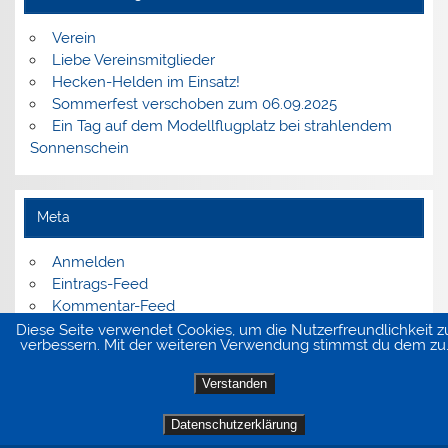
Verein
Liebe Vereinsmitglieder
Hecken-Helden im Einsatz!
Sommerfest verschoben zum 06.09.2025
Ein Tag auf dem Modellflugplatz bei strahlendem
Sonnenschein
Meta
Anmelden
Eintrags-Feed
Kommentar-Feed
WordPress.org
Diese Seite verwendet Cookies, um die Nutzerfreundlichkeit z
verbessern. Mit der weiteren Verwendung stimmst du dem zu
Verstanden
Datenschutzerklärung
WordPress-Theme: Smartline von ThemeZee.