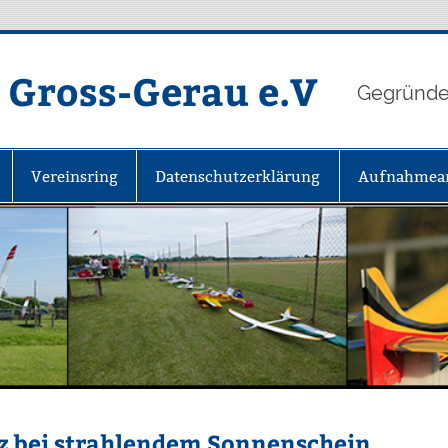
b Gross-Gerau e.V
Gegründe
Vereinsring
Datenschutz­erklärung
Aufnahmea
tz bei strahlendem Sonnenschein